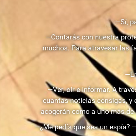
—Sí, p
—Contarás con nuestra protec
muchos. Para atravesar las fa
—En
—Ver, oír e informar. A tra
cuantas noticias consigas, y e
acogerán como a uno más de lo
—¿Me pedís que sea un espía? —p