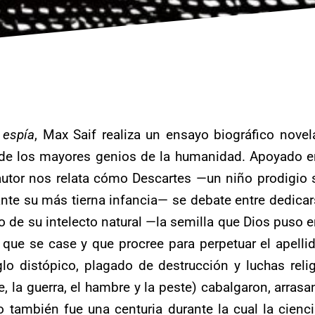
 espía
, Max Saif realiza un ensayo biográfico nove
de los mayores genios de la humanidad. Apoyado en
autor nos relata cómo Descartes —un niño prodigio s
nte su más tierna infancia— se debate entre dedicarse
lo de su intelecto natural —la semilla que Dios puso e
 que se case y que procree para perpetuar el apelli
lo distópico, plagado de destrucción y luchas relig
e, la guerra, el hambre y la peste) cabalgaron, arra
o también fue una centuria durante la cual la cie