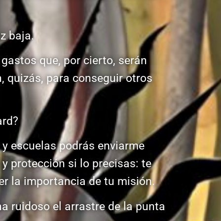
z baja.
gastos que, por cierto, serán
, quizás, para conseguir otros
ard?
s y escuelas podrás enviarme
y protección si lo precisas: te
r la importancia de tu misión.
 ruidoso el arrastre de la punta